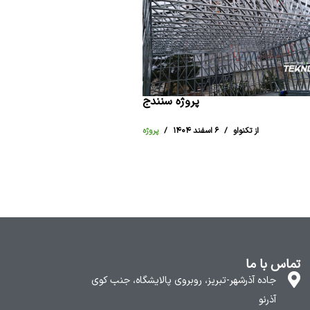
پروژه سنندج
از تکنواو
۶ اسفند ۱۴۰۴
پروژه
تماس با ما
جاده آذرشهر-تبریز، روبروی پالایشگاه، جنب کوی
آذرنو