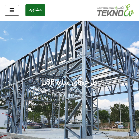
مشاوره
پرش
به
محتوا
طرح‌های سازه LSF