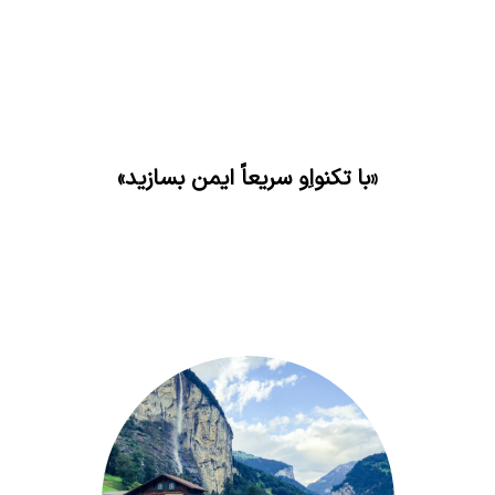
«با تکنواِو سریعاً ایمن بسازید»